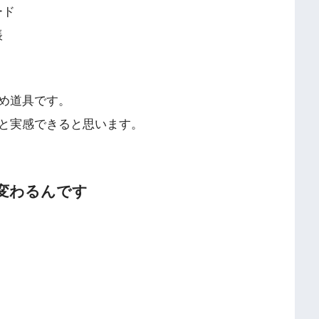
ード
帳
め道具です。
と実感できると思います。
変わるんです