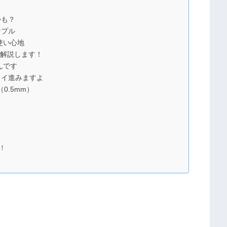
かも？
ンプル
使い心地
く解説します！
んです
スイ進みますよ
0.5mm）
！